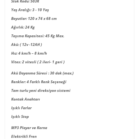
Stok Kodu
: 503K
Yaş Aralığı
: 3 - 10 Yaş
Boyutlar
: 120 x 74 x 68 cm
Ağırlık
: 24 Kg
Taşıma Kapasitesi
: 45 Kg Max.
Akü
: ( 12v -12AH )
Hız
: 4 km/h – 8 km/h
Vites
: 2 vitesli ( 2 ileri- 1 geri )
Akü Dayanma Süresi : 30 dak (max.)
Renkler
: 4 Farklı Renk Seçeneği
Tam turlu yeni direksiyon sistemi
Kontak Anahtarı
Işıklı Farlar
Işıklı Stop
MP3 Player ve Korna
Elektrikli Fren