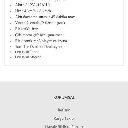
Akü : ( 12V -12AH )
Hız : 4 km/h - 8 km/h
Akü dayanma süresi : 45 dakika max.
Vites : 2 vitesli (2 ileri+1 geri)
Elektrikli fren
Çift motor çift özel şanzıman
Elektronik mp3 player ve korna
Tam Tur Özellikli Direksiyon
Led Işıklı Farlar
Led Işıklı Stoplar
KURUMSAL
İletişim
Kargo Takibi
Havale Bildirim Formu