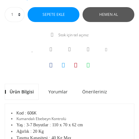
SEPETE EKLE
HEMEN AL
Stok için tel açınız
Ürün Bilgisi
Yorumlar
Önerileriniz
Kod : 606K
Kumandalı Ebebeyn Kontrolü
Yaş : 3-7
Boyutlar : 110 x 70 x 62 cm
Ağırlık : 20 Kg
Taşıma Kapasitesi : 40 Kg Max.