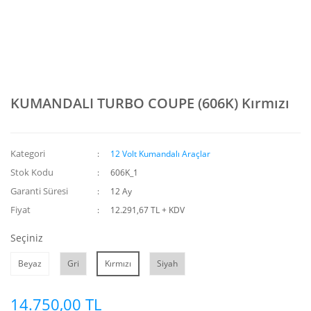
KUMANDALI TURBO COUPE (606K) Kırmızı
Kategori
12 Volt Kumandalı Araçlar
Stok Kodu
606K_1
Garanti Süresi
12 Ay
Fiyat
12.291,67 TL + KDV
Seçiniz
Beyaz
Gri
Kırmızı
Siyah
14.750,00 TL