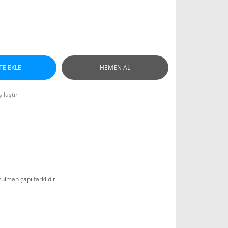
TE EKLE
HEMEN AL
ılaştır
ulman çapı farklıdır.