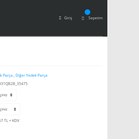
Giriş
Sepetim
k Parça
,
Diğer Yedek Parça
H31QB2B_35475
67 TL + KDV