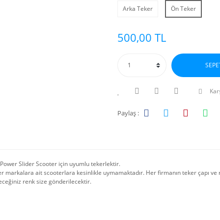
Arka Teker
Ön Teker
500,00 TL
SEPE
Karş
Paylaş :
 Power Slider Scooter için uyumlu tekerlektir.
r markalara ait scooterlara kesinlikle uymamaktadır. Her firmanın teker çapı ve r
ceğiniz renk size gönderilecektir.