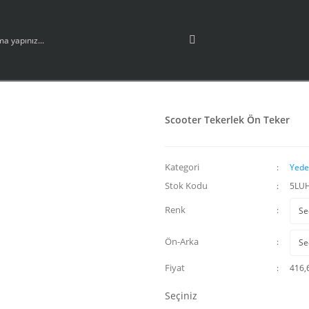
Scooter Tekerlek Ön Teker
Kategori
Yede
Stok Kodu
5LU
Renk
Ön-Arka
Fiyat
416,
Seçiniz