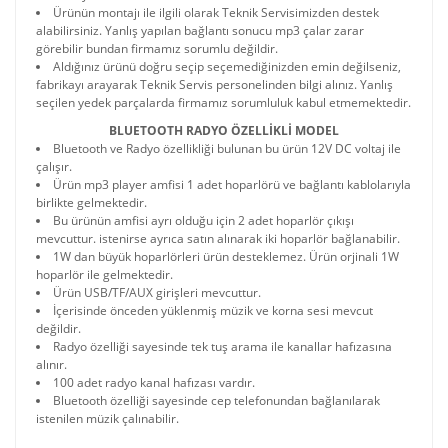
Ürünün montajı ile ilgili olarak Teknik Servisimizden destek
alabilirsiniz. Yanlış yapılan bağlantı sonucu mp3 çalar zarar
görebilir bundan firmamız sorumlu değildir.
Aldığınız ürünü doğru seçip seçemediğinizden emin değilseniz,
fabrikayı arayarak Teknik Servis personelinden bilgi alınız. Yanlış
seçilen yedek parçalarda firmamız sorumluluk kabul etmemektedir.
BLUETOOTH RADYO ÖZELLİKLİ MODEL
Bluetooth ve Radyo özellikliği bulunan bu ürün 12V DC voltaj ile
çalışır.
Ürün mp3 player amfisi 1 adet hoparlörü ve bağlantı kablolarıyla
birlikte gelmektedir.
Bu ürünün amfisi ayrı olduğu için 2 adet hoparlör çıkışı
mevcuttur. istenirse ayrıca satın alınarak iki hoparlör bağlanabilir.
1W dan büyük hoparlörleri ürün desteklemez. Ürün orjinali 1W
hoparlör ile gelmektedir.
Ürün USB/TF/AUX girişleri mevcuttur.
İçerisinde önceden yüklenmiş müzik ve korna sesi mevcut
değildir.
Radyo özelliği sayesinde tek tuş arama ile kanallar hafızasına
alınır.
100 adet radyo kanal hafızası vardır.
Bluetooth özelliği sayesinde cep telefonundan bağlanılarak
istenilen müzik çalınabilir.