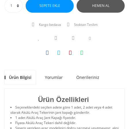
SEPETE EKLE
HEMEN AL
Kargo bedava
Stoktan Teslim
Ürün Bilgisi
Yorumlar
Önerileriniz
Ürün Özellikleri
Seçeneklerdeki seçilen adete göre 1 adet, 2 adet veya 4 adet
olarak Akülü Araç Tekerinin jant kapağı gönderilir.
1 adet Akülü Araç Jant Kapağı fiyatıdır.
Fiyata Akülü Araç Tekeri dahil değildir.
Sipariş verirken araç modelinizi doğru seçmeyi unutmayınız, aksi