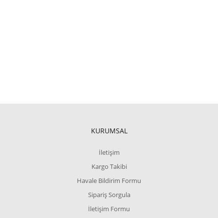
SEPETE EKLE
KURUMSAL
İletişim
Kargo Takibi
Havale Bildirim Formu
Sipariş Sorgula
İletişim Formu